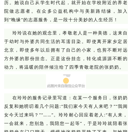
历。她说自己从学生时代起，就开始在学校附近的养老
院做志愿者。在众多公益机构中与美新路结缘，加入
到“晚缘”的志愿服务，是一段十分美妙的人生经历！
玲玲说在她的观念里，孝敬老人是一种美德，这来自
于幼时与外婆共同生活的耳濡目染。即使离开家乡定居
北京，即使多年以后拥有了自己的小家，也剪不断对远
方外婆的那份挂念。正是这份挂念，转化成源源不断的
动力，将温暖的陪伴倾注给了四季青敬老院的张奶奶。
在玲玲的服务记录里写道：
在某一个服务日，张奶奶
反复和她唠叨着几个问题:“我们家今天有人来吧？
”“我闺
女今天过来吗？
”“……”。
玲玲耐心回应着老人:“有人来，
一会就来，您别急，我陪您一起等”，于是玲玲就陪着张
奶奶坐在门口聊天，慢慢地张奶奶平静了下来，与她聊