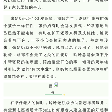
起了家长里短的事儿。
张奶
奶已经102岁高龄，期颐之年，说话行事
有时
像
个孩子一样任性
。
张奶奶有时会乱发脾气，经常忘记自
己已然不能走路，有时在护工还没来得及扶稳她，她就
会着急下床，一不小心会撞到旁边的柜子。每次玲玲
来，张奶奶就不停地抱怨，说自己老了没用了，只能做
轮椅，路都不会走了之类的沮丧话。玲玲总是会蹲下身
来帮张奶奶按摩腿，陪她聊些开心的事，倾听奶奶年轻
时引以为傲的“伟大事业”，张奶奶也经常会因为玲玲听
得聚精会神，显得神采奕奕。
在陪伴老人的同时，玲玲还积极协助新志愿者服务，
有些新志愿者通常不知道如何跟老人建立相互的好感和