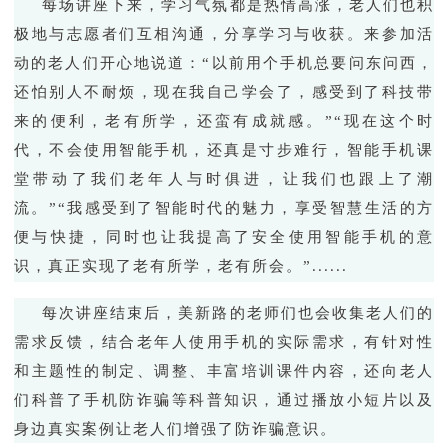
每场讲座下来，
学习
气氛都是
热情高涨，
老人们也积
极地与志愿者们
互相沟通
，
分享学习
与
收获。来参加
活
动
的老人
们
开心地
说道
：
“
以前用个手机总要问东问西，
还怕别人不耐烦，现在我自己学会了，感受到了科技带
来的便利，老有所学，还蛮有成就感。
”“
现在这个时
代，不会使用智能手机，还真是寸步难行，智能手机课
堂带动
了
我们老年人与时俱进，让我们也跟上了潮
流。
”“我
感受到
了
智能时代的魅力，享受智慧生活的方
便与快捷，同时也
让我
提高了安全使用智能手机的意
识，真正实现了老有所学，老有所会。
”
......
每次讲座结束后，美新路的老师们也会收集老人们的
需求反馈，
结合老年人
使用手机的
实际需求
，有针对性
和主题性的
制定
、调整、丰富
培训
课件
内容
，
还向老人
们
科普了手机防诈骗等科普知识，通过
播放小短片以及
身边真实案例让老人们增强了防诈骗意识。