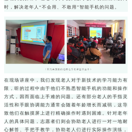
时，解决老年人
“
不会用、不敢用
”
智能手机
的
问题。
在现场讲座中，我们发现
老人对于新技术的学习能力有
限，
听的过程中由于
他们不熟悉智能手机的功能和操作
方式，因而面临上手难的问题。
还有部分
老人的手指灵
活性和手眼协调能力通常会随着年龄增长而减弱，这导
致他们在触摸屏上进行精确操作时遇到困难。针对老年
人的具体问题，志愿者
们则会协助
老人进行一对一
地
耐
心解答、手把手教学，协助老人们进行
实际
操作
演练
，