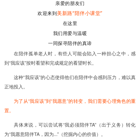
亲爱的朋友们
美新路“陪伴小课堂”
欢迎来到
在这里
我们用爱与温暖
一同探寻陪伴的真谛
在陪伴
孤单
老人时
，有些人可能会
陷
入
一种担心
之
中
，
感
到“我应该
”
按
时看望
和
完成
规定
的看望
时
长
。
这
种
“我
应该
”的
心
态
使
得
他们
在陪伴
中会
感
到
压力
，
难
以
真
正地
投入
。
为了
从“我应该”到“我愿意”的转变，我们需要心理角色的重
置。
具体
来说
，可以
尝
试
将
“
我
必须
陪
伴
TA
”（
出
于
义
务
）
转
化
为
“
我
愿
意
陪
伴
TA
，因为...
”（
挖
掘
内
心
的
价值
）。