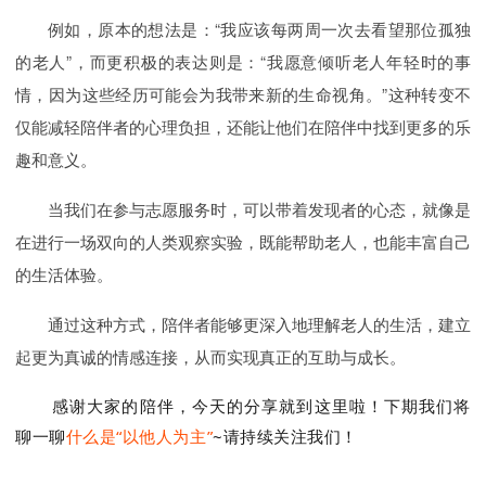
例如
，
原
本
的
想
法
是
：“
我
应该
每
两
周一次
去
看
望
那
位
孤
独
的
老人
”，
而
更
积极
的
表达
则
是
：“
我
愿
意
倾
听老人
年轻
时
的事
情
，因为
这些
经历
可能
会
为
我
带
来
新的
生命
视
角
。”
这种
转
变
不
仅
能
减
轻陪伴者
的
心理
负
担
，还
能
让
他们
在陪伴
中
找到
更多
的
乐
趣
和
意义
。
当我们在参与志愿
服务
时
，可以
带
着
发现
者
的
心
态
，就
像
是
在
进行
一
场
双
向
的人
类
观察
实验
，
既
能
帮助
老人
，也
能
丰富
自己
的
生活
体验
。
通过
这种
方式
，陪伴者
能够
更
深入
地
理解
老
人的
生活
，
建立
起
更
为
真
诚
的
情
感
连接
，从
而
实现
真正
的
互
助
与
成长
。
感谢大家的陪伴，今天的分享就到这里啦！下期我们将
聊一聊
什么是“以他人为主”
~请持续关注我们！