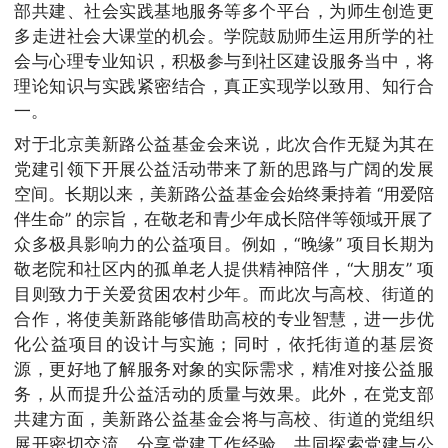
部共建、社会实践基地服务等多个平台，为师生创造更
多走进社会大课堂的机会。学院鼓励师生运用所学的社
会与心理专业知识，积极参与到社区建设服务当中，将
理论知识与实践紧密结合，真正实现学以致用、知行合
一。
对于北京美新路公益基金会来说，此次合作无疑为其在
党建引领下开展公益活动带来了新的思路与广阔的发展
空间。长期以来，美新路公益基金会始终秉持着 “用爱陪
伴生命” 的宗旨，在敬老和青少年成长陪伴等领域开展了
众多极具影响力的公益项目。例如，“晚缘” 项目长期为
敬老院和社区内的孤单老人提供精神陪伴，“大朋友” 项
目则致力于关爱贫困农村少年。而此次与高校、街道的
合作，将使美新路能够借助高校的专业智慧，进一步优
化公益项目的设计与实施；同时，依托街道的基层资
源，更好地了解服务对象的实际需求，精准对接公益服
务，从而提升公益活动的质量与效果。此外，在党支部
共建方面，美新路公益基金会将与高校、街道的党组织
展开密切交流，分享党建工作经验，共同探索党建与公