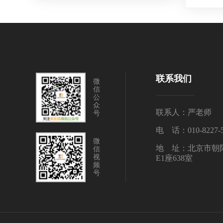
联系我们
微
信
公
众
联系人：严老师
号
电 话：010-8227-5
微
地 址：北京市朝
信
视
E1座638室
频
号