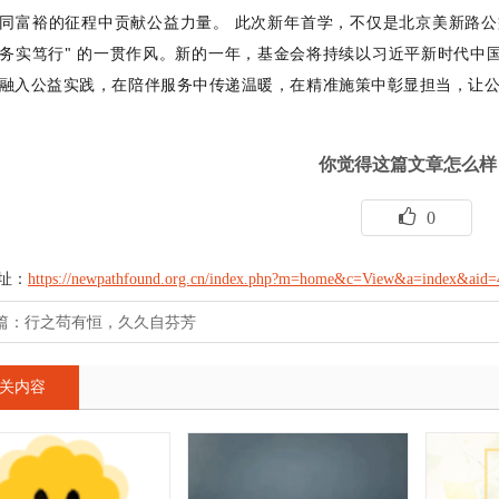
同富裕的征程中贡献公益力量。 此次新年首学，不仅是北京美新路公
务实笃行" 的一贯作风。新的一年，基金会将持续以习近平新时代中国
融入公益实践，在陪伴服务中传递温暖，在精准施策中彰显担当，让
你觉得这篇文章怎么样
0
址：
https://newpathfound.org.cn/index.php?m=home&c=View&a=index&aid=
篇：
行之苟有恒，久久自芬芳
关内容