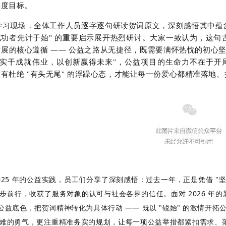
年度目标。
学习现场，全体工作人员逐字逐句研读贺词原文，深刻感悟其中蕴
功者先计于始" 的重要启示展开热烈研讨。大家一致认为，这句古
发展的核心遵循 —— 公益之路从无捷径，既需要满怀热忱的初心
"以实干成就伟业，以创新赢得未来"，公益项目的生命力不在于
有杜绝 "有头无尾" 的浮躁心态，才能让每一份爱心都精准落地
025 年的公益实践，员工们分享了深刻感悟：过去一年，正是凭借 "坚
步前行，收获了服务对象的认可与社会各界的信任。面对 2026 年
的公益底色，把贺词精神转化为具体行动 —— 既以 "锐始" 的激情开拓
难的勇气，更注重精准务实的规划，让每一项公益举措都紧扣需求、落到实