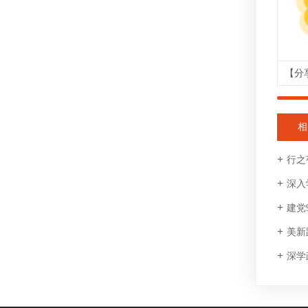
相
行之
深入
建党
美新
深学