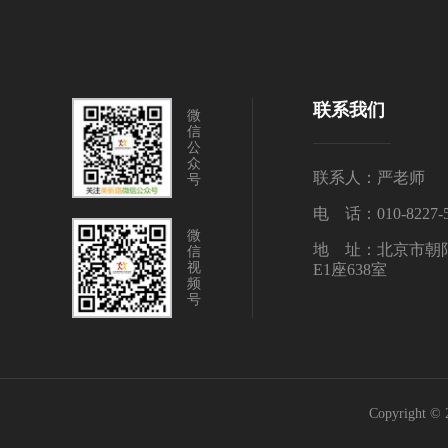
联系我们
微
信
公
众
联系人：严老师
号
电 话：010-8227-5
微
地 址：北京市朝
信
视
E1座638室
频
号
Copyrigh