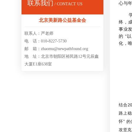
联系我们
心与
/ CONTACT US
北京美新路公益基金会
终，成
事业
联系人：严老师
的 
电 话：010-8227-5730
化，唯
邮 箱：zhaomu@newpathfound.org
地 址：北京市朝阳区裕民路12号元辰鑫
大厦E1座638室
结合2
路上稳
怀" 
攻坚克