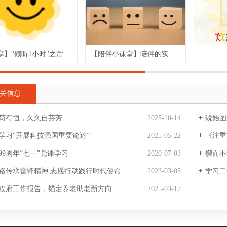
【分享】"倾听1小时"之后父亲的变化
【陪伴小课堂】陪伴的实践技巧——如实面对自己的情绪
关信息
苟有恒，久久自芬芳
2025-10-14
锐始图终
学习“开展科技强国重要论述”
2025-05-22
《注重
99周年“七一”党课学习
2020-07-03
锲而不舍
路传承雷锋精神 志愿行动践行时代使命
2023-03-05
学习二
政府工作报告，锚定养老助老新方向
2025-03-17