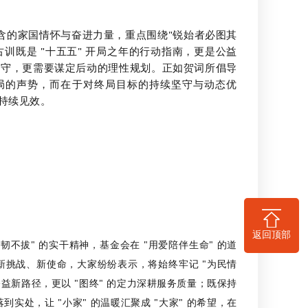
含的家国情怀与奋进力量，重点围绕
"锐始者必图其
训既是 "十五五" 开局之年的行动指南，更是公益
坚守，更需要谋定后动的理性规划。正如贺词所倡导
开局的声势，而在于对终局目标的持续坚守与动态优
、持续见效。
返回顶部
韧不拔" 的实干精神，基金会在 "用爱陪伴生命" 的道
的新挑战、新使命，大家纷纷表示，将始终牢记 "为民情
公益新路径，更以 "图终" 的定力深耕服务质量；既保持
处，让 "小家" 的温暖汇聚成 "大家" 的希望，在