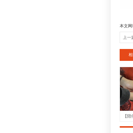
本文网
上一
相