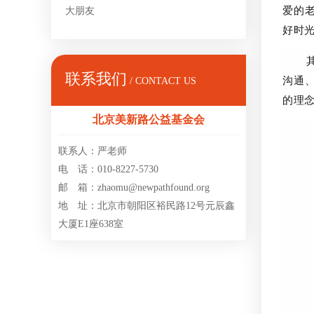
爱的
大朋友
好时
联系我们
沟通
/ CONTACT US
的理
北京美新路公益基金会
联系人：严老师
电 话：010-8227-5730
邮 箱：zhaomu@newpathfound.org
地 址：北京市朝阳区裕民路12号元辰鑫
大厦E1座638室