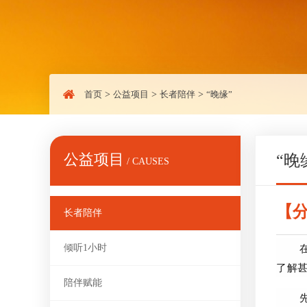
首页
>
公益项目
>
长者陪伴
>
“晚缘”
公益项目
“晚
/ CAUSES
【
长者陪伴
倾听1小时
了解
陪伴赋能