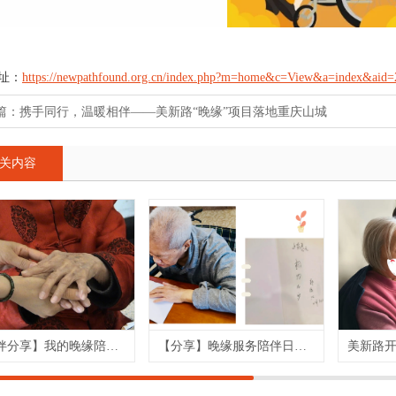
址：
https://newpathfound.org.cn/index.php?m=home&c=View&a=index&aid=
篇：
携手同行，温暖相伴——美新路“晚缘”项目落地重庆山城
关内容
【陪伴分享】我的晚缘陪伴历程
【分享】晚缘服务陪伴日记：相约百岁