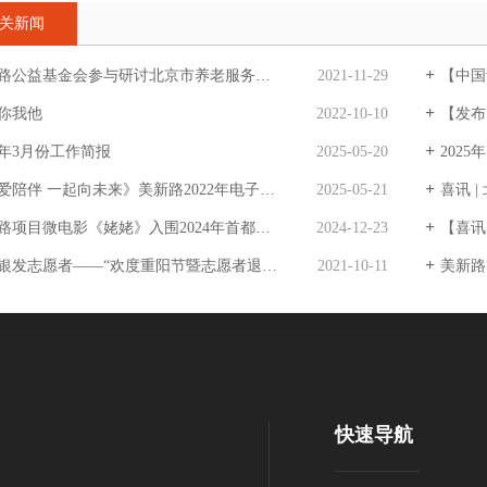
关新闻
益基金会参与研讨北京市养老服务业高质量发展问题及对策研究专家会
2021-11-29
【中国
你我他
2022-10-10
【发布
25年3月份工作简报
2025-05-20
2025
爱陪伴 一起向未来》美新路2022年电子年刊
2025-05-21
喜讯 | 北
项目微电影《姥姥》入围2024年首都公益慈善映像展
2024-12-23
【喜讯】
发志愿者——“欢度重阳节暨志愿者退休仪式”活动圆满结束
2021-10-11
美新路“
快速导航