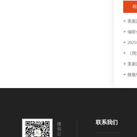
相
美新路公
倾听
20
《用
美新路
致敬银
联系我们
微
信
公