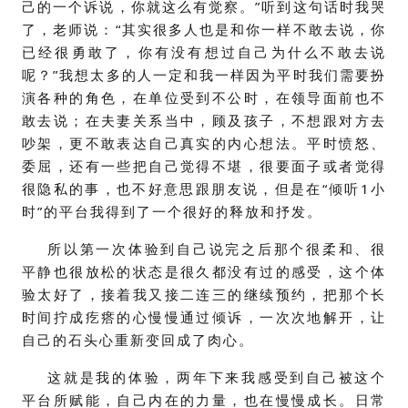
己的一个诉说，你就这么有觉察。”听到这句话时我哭
了，老师说：“其实很多人也是和你一样不敢去说，你
已经很勇敢了，你有没有想过自己为什么不敢去说
呢？”我想太多的人一定和我一样因为平时我们需要扮
演各种的角色，在单位受到不公时，在领导面前也不
敢去说；在夫妻关系当中，顾及孩子，不想跟对方去
吵架，更不敢表达自己真实的内心想法。平时愤怒、
委屈，还有一些把自己觉得不堪，很要面子或者觉得
很隐私的事，也不好意思跟朋友说，但是在“倾听1小
时”的平台我得到了一个很好的释放和抒发。
所以第一次体验到自己说完之后那个很柔和、很
平静也很放松的状态是很久都没有过的感受，这个体
验太好了，接着我又接二连三的继续预约，把那个长
时间拧成疙瘩的心慢慢通过倾诉，一次次地解开，让
自己的石头心重新变回成了肉心。
这就是我的体验，两年下来我感受到自己被这个
平台所赋能，自己内在的力量，也在慢慢成长。日常