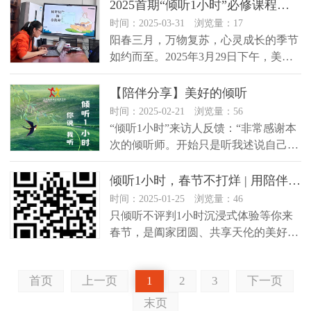
保...
2025首期“倾听1小时”必修课程开启心灵成长之旅
时间：2025-03-31 浏览量：17
阳春三月，万物复苏，心灵成长的季节
如约而至。2025年3月29日下午，美新
路首期“倾听1小时”项目必...
【陪伴分享】美好的倾听
时间：2025-02-21 浏览量：56
“倾听1小时”来访人反馈：“非常感谢本
次的倾听师。开始只是听我述说自己的
故事，后面感觉到我光说自己的...
倾听1小时，春节不打烊 | 用陪伴温暖新春
时间：2025-01-25 浏览量：46
只倾听不评判1小时沉浸式体验等你来
春节，是阖家团圆、共享天伦的美好时
光，可对有些人来说，这个节日却藏...
首页
上一页
1
2
3
下一页
末页